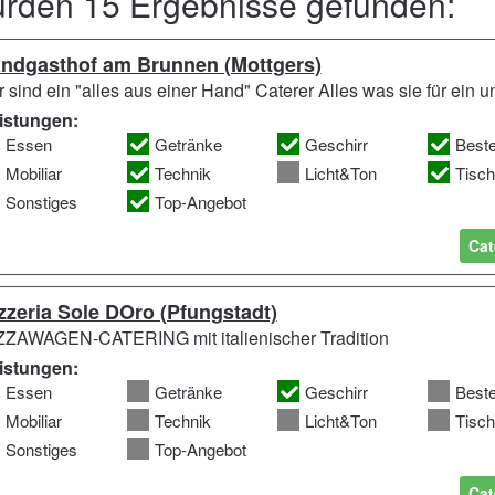
urden 15 Ergebnisse gefunden:
ndgasthof am Brunnen (Mottgers)
r sind ein "alles aus einer Hand" Caterer Alles was sie für ein 
istungen:
Essen
Getränke
Geschirr
Best
Mobiliar
Technik
Licht&Ton
Tisc
Sonstiges
Top-Angebot
Cat
zzeria Sole DOro (Pfungstadt)
ZZAWAGEN-CATERING mit italienischer Tradition
istungen:
Essen
Getränke
Geschirr
Best
Mobiliar
Technik
Licht&Ton
Tisc
Sonstiges
Top-Angebot
Cat