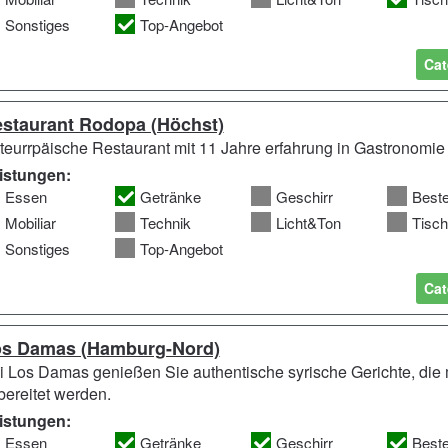
Sonstiges
Top-Angebot
Cat
staurant Rodopa (Höchst)
teurrpäische Restaurant mit 11 Jahre erfahrung in Gastronomie
istungen:
Essen
Getränke
Geschirr
Best
Mobiliar
Technik
Licht&Ton
Tisc
Sonstiges
Top-Angebot
Cat
s Damas (Hamburg-Nord)
i Los Damas genießen Sie authentische syrische Gerichte, die m
bereitet werden.
istungen:
Essen
Getränke
Geschirr
Best