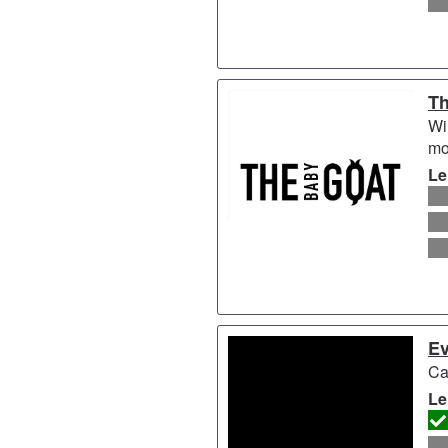
Th
Wi
mo
Le
Ev
Ca
Le