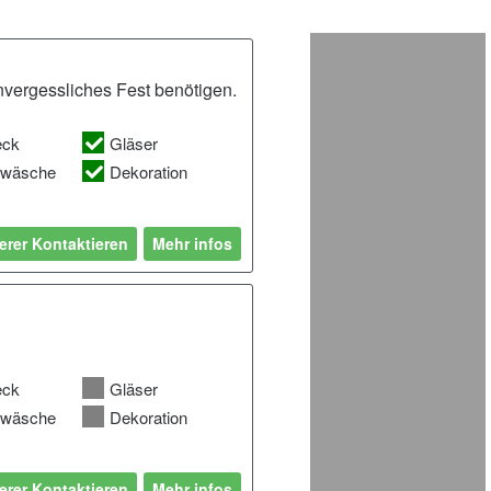
unvergessliches Fest benötigen.
eck
Gläser
hwäsche
Dekoration
erer Kontaktieren
Mehr infos
eck
Gläser
hwäsche
Dekoration
erer Kontaktieren
Mehr infos