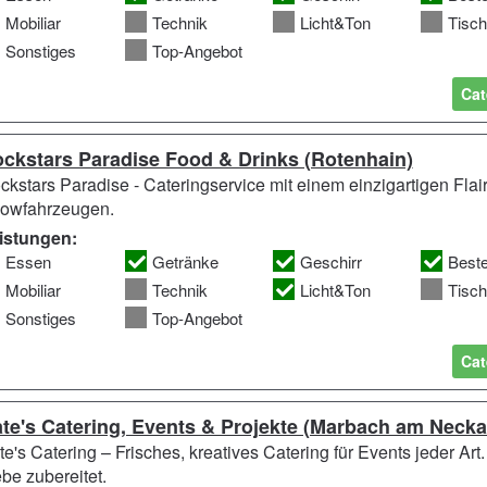
Mobiliar
Technik
Licht&Ton
Tisc
Sonstiges
Top-Angebot
Cat
ckstars Paradise Food & Drinks (Rotenhain)
ckstars Paradise - Cateringservice mit einem einzigartigen Flair
owfahrzeugen.
istungen:
Essen
Getränke
Geschirr
Best
Mobiliar
Technik
Licht&Ton
Tisc
Sonstiges
Top-Angebot
Cat
te's Catering, Events & Projekte (Marbach am Necka
te's Catering – Frisches, kreatives Catering für Events jeder Art
ebe zubereitet.