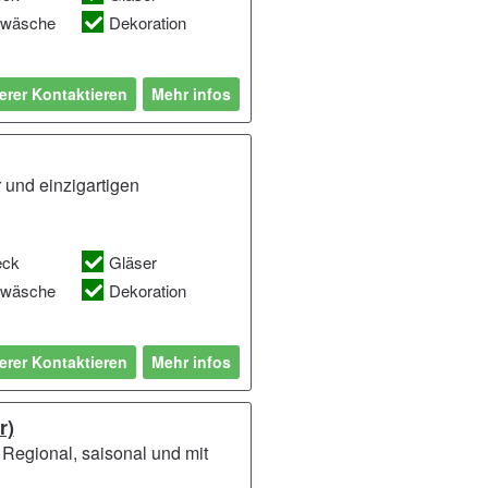
hwäsche
Dekoration
erer Kontaktieren
Mehr infos
 und einzigartigen
eck
Gläser
hwäsche
Dekoration
erer Kontaktieren
Mehr infos
r)
. Regional, saisonal und mit