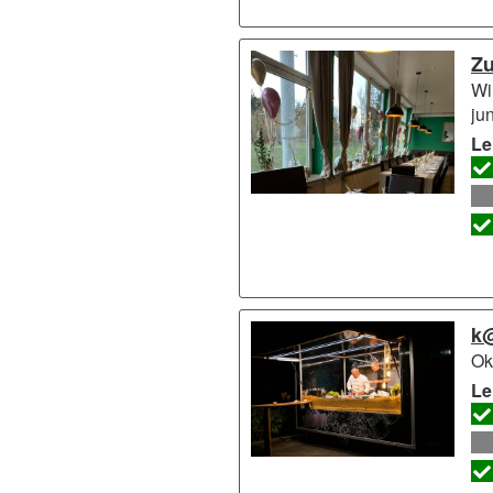
Zu
Wi
ju
Le
k@
Ok
Le