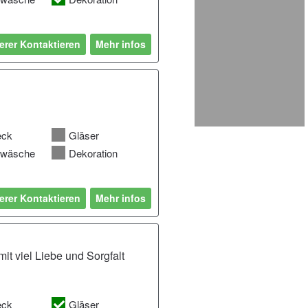
erer Kontaktieren
Mehr infos
eck
Gläser
hwäsche
Dekoration
erer Kontaktieren
Mehr infos
it viel Liebe und Sorgfalt
eck
Gläser