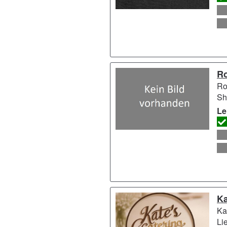
Ro
Ro
Sh
Le
Ka
Ka
Li