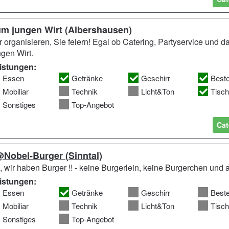
m jungen Wirt (Albershausen)
r organisieren, Sie feiern! Egal ob Catering, Partyservice und 
ngen Wirt.
istungen:
Essen
Getränke
Geschirr
Best
Mobiliar
Technik
Licht&Ton
Tisc
Sonstiges
Top-Angebot
Cat
Nobel-Burger (Sinntal)
, wir haben Burger !! - keine Burgerlein, keine Burgerchen und
istungen:
Essen
Getränke
Geschirr
Best
Mobiliar
Technik
Licht&Ton
Tisc
Sonstiges
Top-Angebot