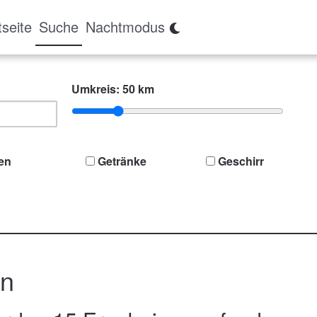
tseite
Suche
Nachtmodus
(current)
Umkreis:
50 km
en
Getränke
Geschirr
en