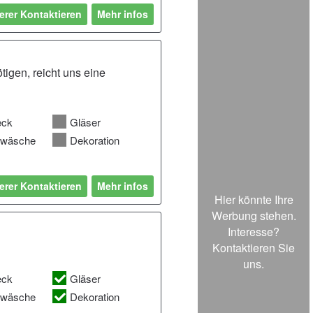
erer Kontaktieren
Mehr infos
igen, reicht uns eine
eck
Gläser
hwäsche
Dekoration
erer Kontaktieren
Mehr infos
Hier könnte Ihre
Werbung stehen.
Interesse?
Kontaktieren Sie
uns.
eck
Gläser
hwäsche
Dekoration