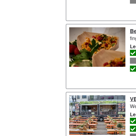
Be
fin
Le
V
We
Le