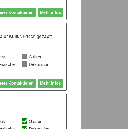
erer Kontaktieren
Mehr infos
ler Kultur. Frisch gezapft,
eck
Gläser
hwäsche
Dekoration
erer Kontaktieren
Mehr infos
eck
Gläser
hwäsche
Dekoration