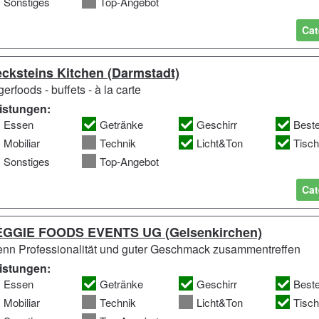
Sonstiges
Top-Angebot
Cat
cksteins Kitchen (Darmstadt)
gerfoods - buffets - à la carte
istungen:
Essen
Getränke
Geschirr
Best
Mobiliar
Technik
Licht&Ton
Tisc
Sonstiges
Top-Angebot
Cat
EGGIE FOODS EVENTS UG (Gelsenkirchen)
nn Professionalität und guter Geschmack zusammentreffen
istungen:
Essen
Getränke
Geschirr
Best
Mobiliar
Technik
Licht&Ton
Tisc