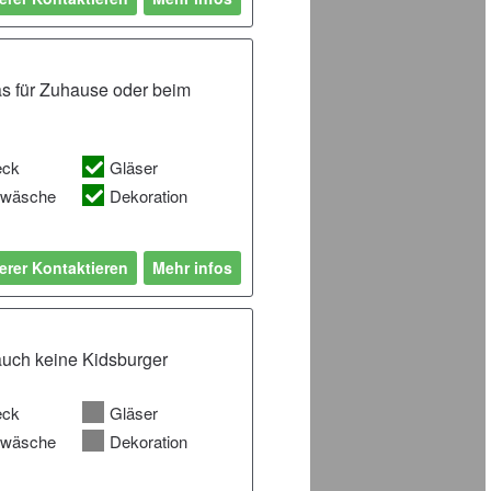
das für Zuhause oder beim
eck
Gläser
hwäsche
Dekoration
erer Kontaktieren
Mehr infos
 auch keine Kidsburger
eck
Gläser
hwäsche
Dekoration