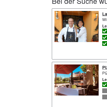
Bei der Suche w
La
Wi
Le
Pi
PI
Le