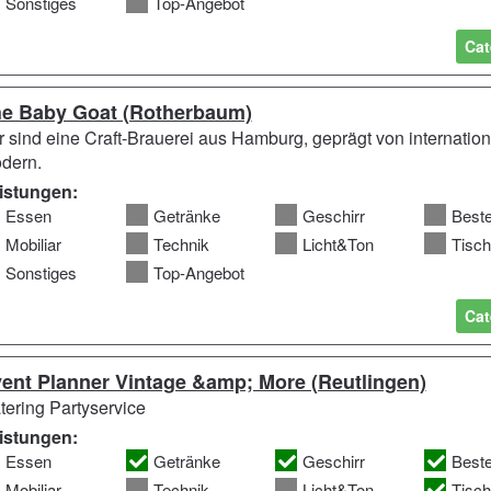
Sonstiges
Top-Angebot
Cat
e Baby Goat (Rotherbaum)
r sind eine Craft-Brauerei aus Hamburg, geprägt von internationa
dern.
istungen:
Essen
Getränke
Geschirr
Best
Mobiliar
Technik
Licht&Ton
Tisc
Sonstiges
Top-Angebot
Cat
ent Planner Vintage &amp; More (Reutlingen)
tering Partyservice
istungen:
Essen
Getränke
Geschirr
Best
Mobiliar
Technik
Licht&Ton
Tisc