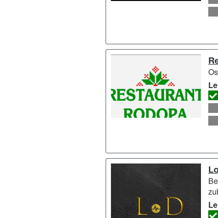
Re
Os
Le
Lo
Be
zu
Le