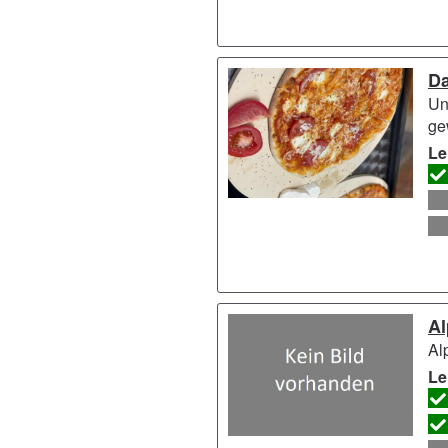
Da
Un
ge
Le
Al
Al
Le