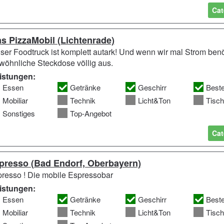
Cat
s PizzaMobil (Lichtenrade)
ser Foodtruck ist komplett autark! Und wenn wir mal Strom benöt
wöhnliche Steckdose völlig aus.
istungen:
Essen
Getränke
Geschirr
Best
Mobiliar
Technik
Licht&Ton
Tisc
Sonstiges
Top-Angebot
Cat
presso (Bad Endorf, Oberbayern)
presso ! Die mobile Espressobar
istungen:
Essen
Getränke
Geschirr
Best
Mobiliar
Technik
Licht&Ton
Tisc